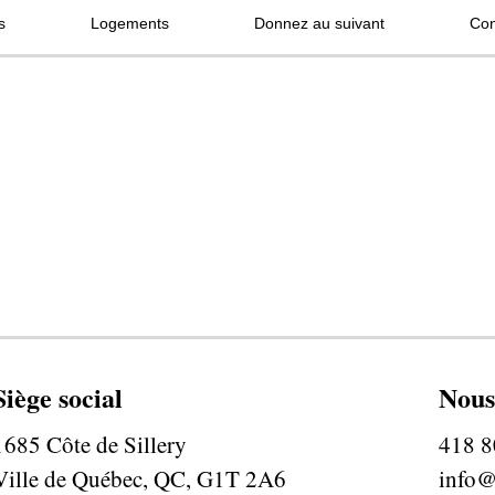
s
Logements
Donnez au suivant
Con
Siège social
Nous
1685 Côte de Sillery
418 8
Ville de Québec, QC, G1T 2A6
info