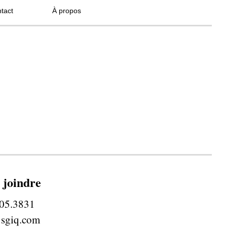
tact
À propos
 joindre
05.3831
@s
giq.com